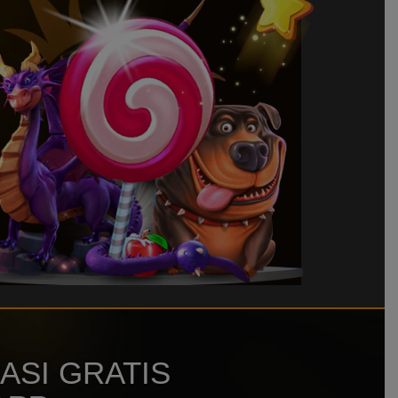
ASI GRATIS