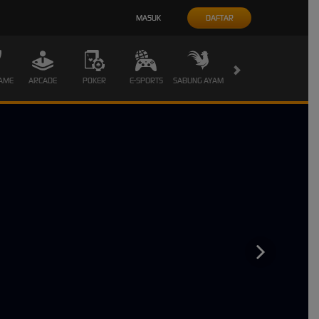
MASUK
DAFTAR
GAME
ARCADE
POKER
E-SPORTS
SABUNG AYAM
PROMOSI