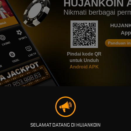
HUJANKOIN 
Nikmati berbagai pe
HUJAN
App
Panduan in
Pindai kode QR
untuk Unduh
Android APK
SELAMAT DATANG DI HUJANKOIN