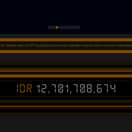
waktu ini, PP Virtual Sports permainan tidak akan tersedia. Kami memohon maaf atas ketidakny
IDR
12,701,708,674