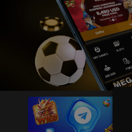
Sweet Bonanza 1000 Dice
jimmy****a
IDR
1,742,800.00
Gates of Olympus 1000
jimmy****a
IDR
1,268,200.00
Gates of Olympus 1000
c****k
IDR
1,189,210.00
Power of Merlin Megaways
jimnyma****o
IDR
1,168,000.00
Gates of Olympus 1000
suriad****3
IDR
1,011,700.00
Starlight Princess Super Scatter