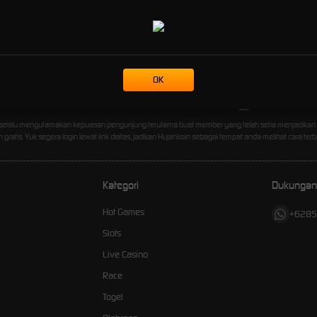
 Se Indonesia 2025
OK
ik Permainan Game Daring Se I
 selalu mengutamakan kepuasan pengunjung terutama buat member yang telah setia menjadikan si
atis. Yuk segera login lewat link diatas, jadikan Hujankoin sebagai tempat anda melihat cara t
Kategori
Dukungan
Hot Games
+628
Slots
Live Casino
Race
Togel