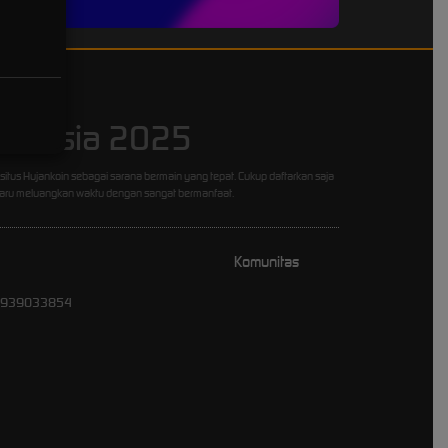
ndonesia 2025
tus Hujankoin sebagai sarana bermain yang tepat. Cukup daftarkan saja
erbaru meluangkan waktu dengan sangat bermanfaat.
Komunitas
5939033854