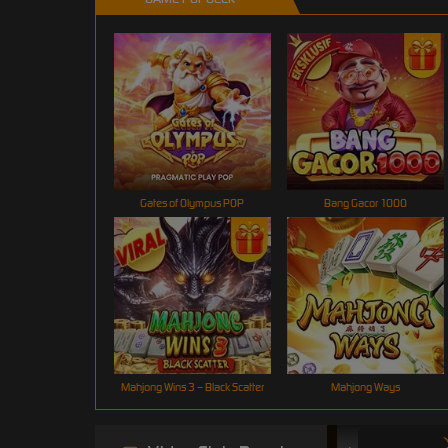
Gates of Olympus POP
Bang Gacor 1000
Mahjong Wins 3 – Black Scatter
Mahjong Ways