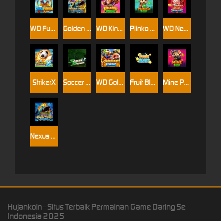
WD FuWa Fishing
Golden Tyrant Fishing
WD King Kong Fishing
Plinko Pop
WD Nezha Fishing Legend
StrikerX
Soccer Striker
WD Gold Blast Fishing
Fruit Blast
Mine Pop
Nexus Golden Tyrant
Hujankoin - Situs Terbaik Permainan Game Daring Se
Indonesia 2025