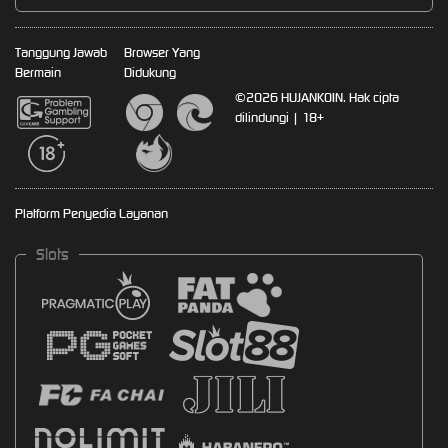
Tanggung Jawab
Browser Yang
Bermain
Didukung
©2026 HUJANKOIN. Hak cipta
dilindungi | 18+
Platform Penyedia Layanan
Slots