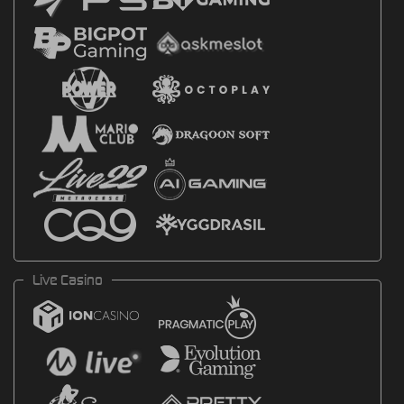
Live Casino