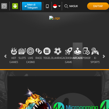
Main di
MASUK
DAFTAR
Telegram
HOT
SLOTS
LIVE
RACE
TOGEL
OLAHRAGA
CRASH
ARCADE
POKER
E-
SABUN
GAMES
CASINO
GAME
SPORTS
AYAM