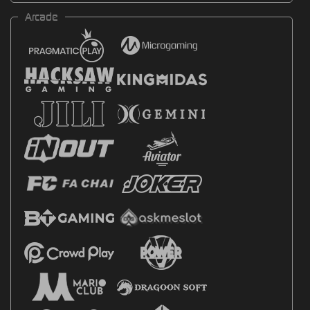
Arcade