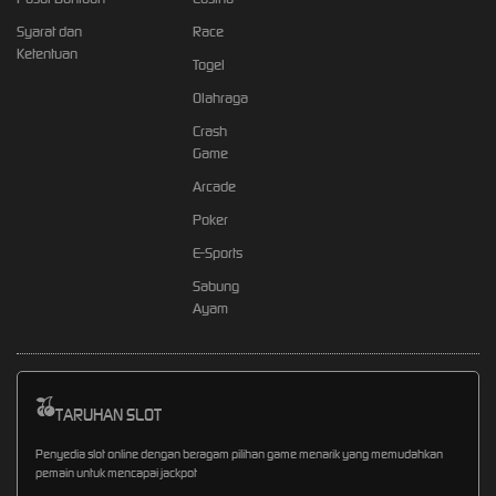
Syarat dan
Race
Ketentuan
Togel
Olahraga
Crash
Game
Arcade
Poker
E-Sports
Sabung
Ayam
TARUHAN SLOT
Penyedia slot online dengan beragam pilihan game menarik yang memudahkan
pemain untuk mencapai jackpot