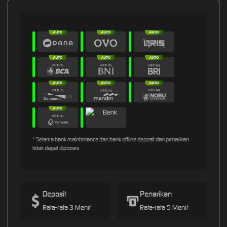
* Selama bank maintenance dan bank offline deposit dan penarikan
tidak dapat diproses
Deposit
Penarikan
Rata-rata 3 Menit
Rata-rata 5 Menit