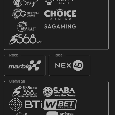
Race
Togel
Olahraga