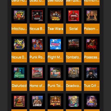
Gator Hunters
Dead, Dead, or Deader
Das xBoot
San Quentin 2: Death Row
Kenneth Must Die
Infectious 5 xWays
Nexus Blood & Shadow
Tsar Wars
Serial
Folsom Prison
Nexus Outsourced
Punk Rocker 2
Flight Mode
Tombstone Slaughter
Possessed
Disturbed
Home of the Brave
Punk Toilet
Deadwood R.I.P
True Grit Redemption