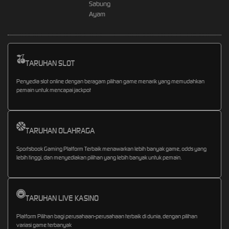
Sabung
Ayam
TARUHAN SLOT
Penyedia slot online dengan beragam pilihan game menarik yang memudahkan
pemain untuk mencapai jackpot
TARUHAN OLAHRAGA
Sportsbook Gaming Platform Terbaik menawarkan lebih banyak game, odds yang
lebih tinggi, dan menyediakan pilihan yang lebih banyak untuk pemain.
TARUHAN LIVE KASINO
Platform Pilihan bagi perusahaan-perusahaan terbaik di dunia, dengan pilihan
variasi game terbanyak