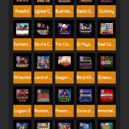
Roadkill
Ugliest Catch
Bushido Way xNudge
Gaelic Gold
Gluttony
Tombstone
Devil's Crossroad
The Creepy Carnival
DJ Psycho
East Coast Vs West Coast
Whacked
Land of the Free
Dragon Tribe
Benji Killed in Vegas
Outsourced: Payday
Legion X
Remember Gulag
Poison Eve
Coins of Fortune
Immortal Fruits