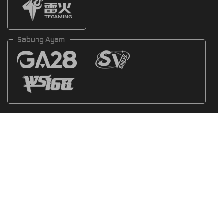
Sabung Ayam