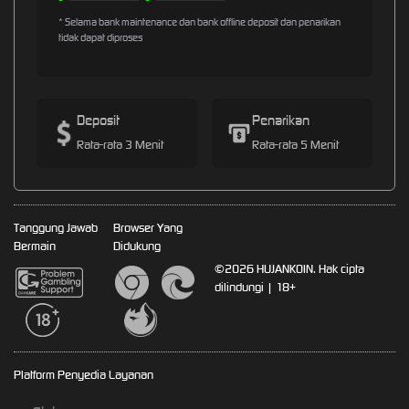
* Selama bank maintenance dan bank offline deposit dan penarikan
tidak dapat diproses
Deposit
Penarikan
Rata-rata 3 Menit
Rata-rata 5 Menit
Tanggung Jawab
Browser Yang
Bermain
Didukung
©2026 HUJANKOIN. Hak cipta
dilindungi | 18+
Platform Penyedia Layanan