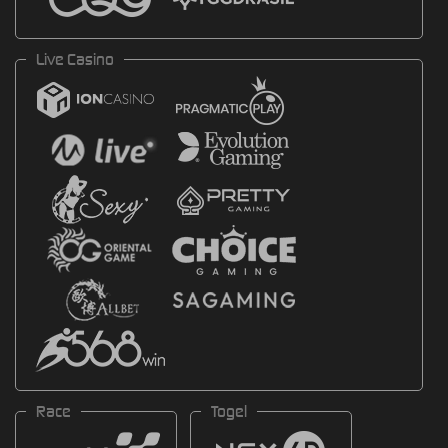
Live Casino
Race
Togel