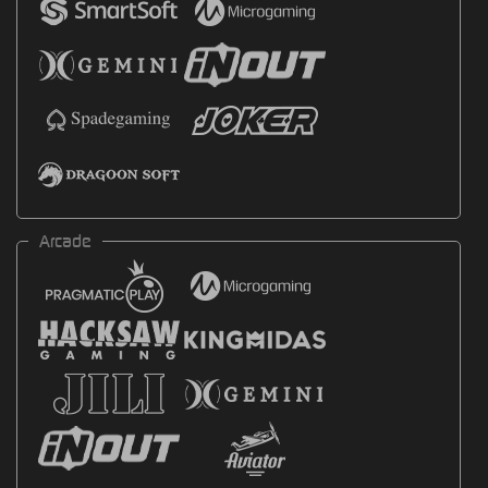
Arcade