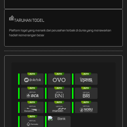
TARUHAN TOGEL
Platform togel yang menarik dari perusahan terbaik di dunia yang menawarkan
hadiah kemenangan besar