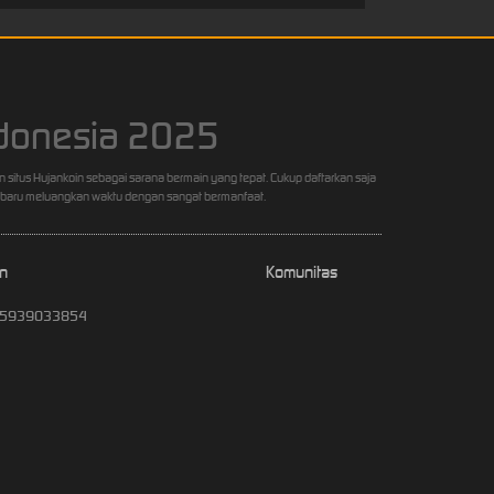
Indonesia 2025
itus Hujankoin sebagai sarana bermain yang tepat. Cukup daftarkan saja
 terbaru meluangkan waktu dengan sangat bermanfaat.
n
Komunitas
5939033854