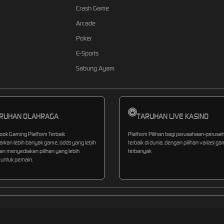
Crash Game
Arcade
Poker
E-Sports
Sabung Ayam
RUHAN OLAHRAGA
TARUHAN LIVE KASINO
ook Gaming Platform Terbaik
Platform Pilihan bagi perusahaan-perusa
kan lebih banyak game, odds yang lebih
terbaik di dunia, dengan pilihan variasi g
 dan menyediakan pilihan yang lebih
terbanyak
untuk pemain.