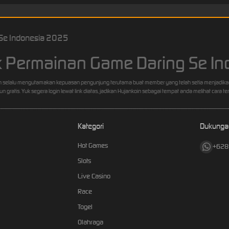
g Se Indonesia 2025
aik Permainan Game Daring Se 
n selalu mengutamakan kepuasan pengunjung terutama buat member yang telah setia menjadikan s
gratis. Yuk segera login lewat link diatas, jadikan Hujankoin sebagai tempat anda melihat cara
Kategori
Dukunga
Hot Games
+628
Slots
Live Casino
Race
Togel
Olahraga