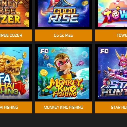
TREE DOZER
Go Go Rise
TOW
AI FISHING
MONKEY KING FISHING
STAR HU