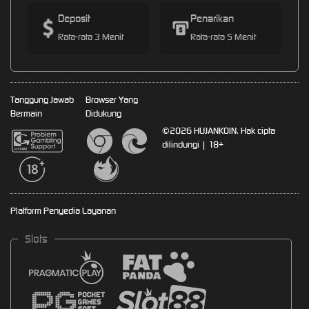
Deposit
Penarikan
Rata-rata 3 Menit
Rata-rata 5 Menit
Tanggung Jawab
Browser Yang
Bermain
Didukung
©2026 HUJANKOIN. Hak cipta
dilindungi | 18+
Platform Penyedia Layanan
Slots