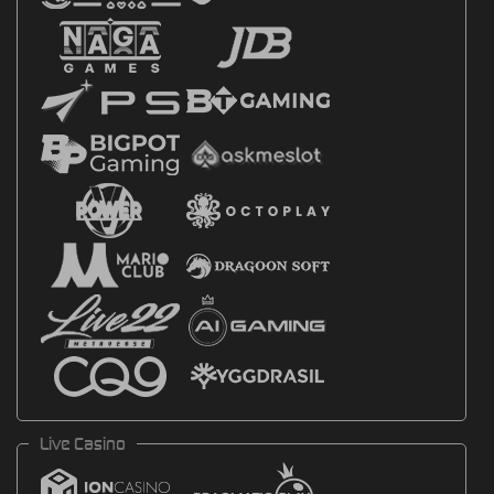
Live Casino