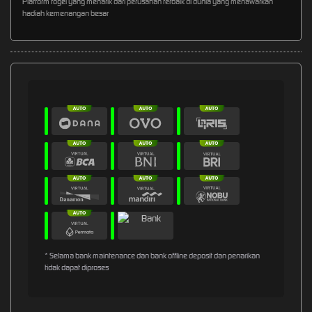
Platform togel yang menarik dari perusahan terbaik di dunia yang menawarkan
hadiah kemenangan besar
* Selama bank maintenance dan bank offline deposit dan penarikan
tidak dapat diproses