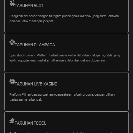
TARUHAN SLOT
Penyedia slot online dengan beragam pilihan game menarik yang memudahkan
pemain untuk mencapai jackpot
TARUHAN OLAHRAGA
Sportsbook Gaming Platform Terbaik menawarkan lebih banyak game, odds yang
lebih tinggi, dan menyediakan pilihan yang lebih banyak untuk pemain.
TARUHAN LIVE KASINO
Platform Pilihan bagi perusahaan-perusahaan terbaik di dunia, dengan pilihan
variasi game terbanyak
TARUHAN TOGEL