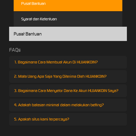
Pusat Bantuan
Syarat dan Ketentuan
Pusat Bantuan
FAQs
1. Bagaimana Cara Membuat Akun Di HUJANKOIN?
2. Mata Uang Apa Saja Yang Diterima Oleh HUJANKOIN?
3. Bagaimana Cara Menyetor Dana Ke Akun HUJANKOIN Saya?
4. Adakah batasan minimal dalam melakukan betting?
5. Apakah situs kami terpercaya?