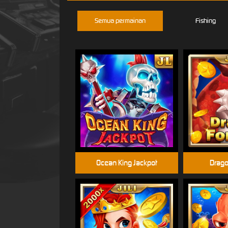
Semua permainan
Fishing
Ocean King Jackpot
Drago