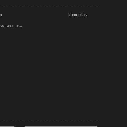
n
Komunitas
5939033854