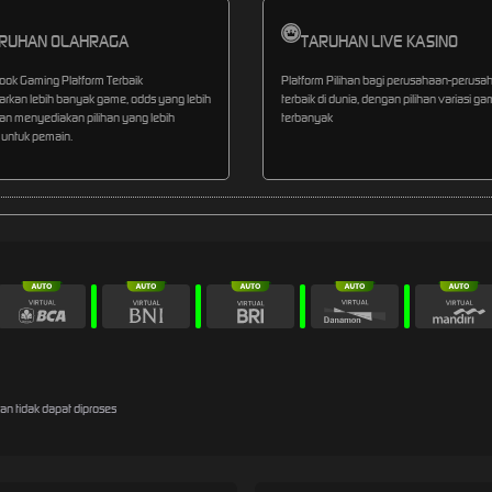
RUHAN OLAHRAGA
TARUHAN LIVE KASINO
ook Gaming Platform Terbaik
Platform Pilihan bagi perusahaan-perusa
kan lebih banyak game, odds yang lebih
terbaik di dunia, dengan pilihan variasi g
 dan menyediakan pilihan yang lebih
terbanyak
untuk pemain.
an tidak dapat diproses