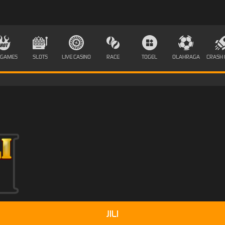
 GAMES
SLOTS
LIVE CASINO
RACE
TOGEL
OLAHRAGA
CRASH
JILI