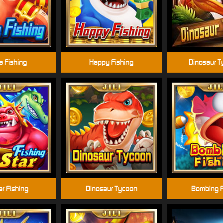
 Fishing
Happy Fishing
Dinosaur T
tar Fishing
Dinosaur Tycoon
Bombing F