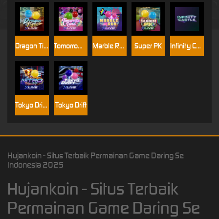
Dragon Tiger
Tomorrow land
Marble Run
Super PK
Infinity Castle
Tokyo Drift Nitro
Tokyo Drift
Hujankoin - Situs Terbaik Permainan Game Daring Se
Indonesia 2025
Hujankoin - Situs Terbaik
Permainan Game Daring Se