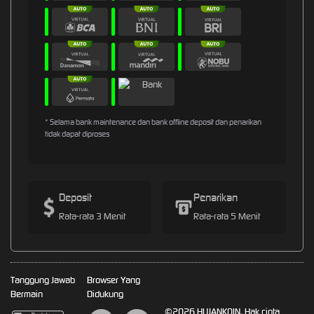
* Selama bank maintenance dan bank offline deposit dan penarikan
tidak dapat diproses
Deposit
Penarikan
Rata-rata 3 Menit
Rata-rata 5 Menit
Tanggung Jawab
Browser Yang
Bermain
Didukung
©2026 HUJANKOIN. Hak cipta