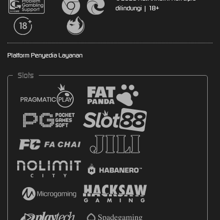
dilindungi | 18+
Platform Penyedia Layanan
Slots