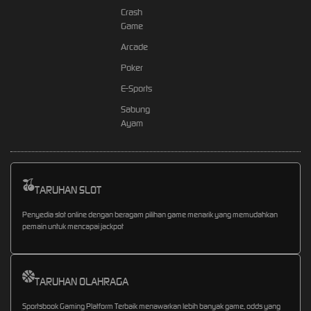
Crash
Game
Arcade
Poker
E-Sports
Sabung
Ayam
TARUHAN SLOT
Penyedia slot online dengan beragam pilihan game menarik yang memudahkan
pemain untuk mencapai jackpot
TARUHAN OLAHRAGA
Sportsbook Gaming Platform Terbaik menawarkan lebih banyak game, odds yang