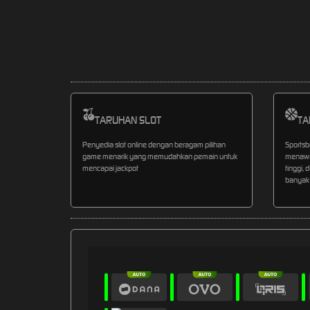
TARUHAN SLOT
TA
Penyedia slot online dengan beragam pilihan
Sportsb
game menarik yang memudahkan pemain untuk
menawar
mencapai jackpot
tinggi,
banyak 