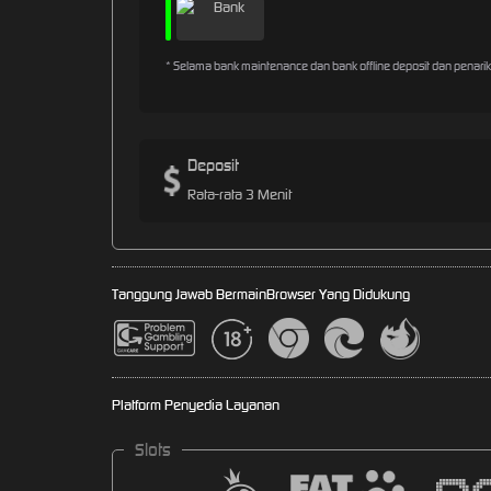
* Selama bank maintenance dan bank offline deposit dan penarik
Deposit
Rata-rata 3 Menit
Tanggung Jawab Bermain
Browser Yang Didukung
Platform Penyedia Layanan
Slots