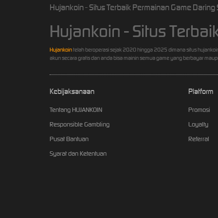
Hujankoin - Situs Terbaik Permainan Game Darin
Hujankoin - Situs Terb
Hujankoin
telah beroperasi sejak 2020 hingga 2025 dimana situs hujankoi
akun secara gratis dan anda bisa mainin semua game yang berbayar maupun 
Kebijaksanaan
Platform
Tentang HUJANKOIN
Promosi
Responsible Gambling
Loyalty
Pusat Bantuan
Referral
Syarat dan Ketentuan