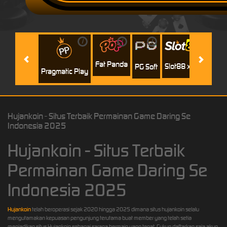
i
i
i
i
i
Facha
Fat Panda
Slot88 x PP
PG Soft
Pragmatic Play
Hujankoin - Situs Terbaik Permainan Game Daring Se
Indonesia 2025
Hujankoin - Situs Terbaik
Permainan Game Daring Se
Indonesia 2025
Hujankoin
telah beroperasi sejak 2020 hingga 2025 dimana situs hujankoin selalu
mengutamakan kepuasan pengunjung terutama buat member yang telah setia
menjadikan situs Hujankoin sebagai sarana bermain yang tepat. Cukup daftarkan saja akun