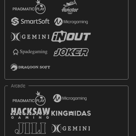
Arcade