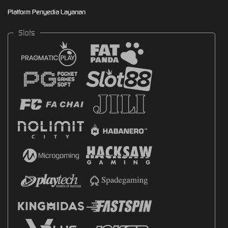
Platform Penyedia Layanan
Slots