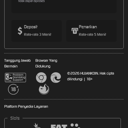
tidak dapat diproses
Deposit
Penarikan
Rata-rata 3 Menit
Rata-rata 5 Menit
Tanggung Jawab
Browser Yang
Bermain
Didukung
©2026 HUJANKOIN. Hak cipta
dilindungi | 18+
Platform Penyedia Layanan
Slots