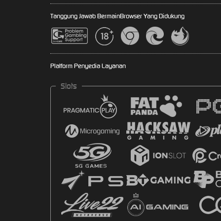
Tanggung Jawab Bermain
Browser Yang Didukung
Platform Penyedia Layanan
Slots