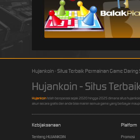
Hujankoin - Situs Terbaik Permainan Game Darin
Hujankoin - Situs Terb
Hujankoin
telah beroperasi sejak 2020 hingga 2025 dimana situs hujankoi
akun secara gratis dan anda bisa mainin semua game yang berbayar maupun 
Kebijaksanaan
Platform
Tentang HUJANKOIN
Promosi