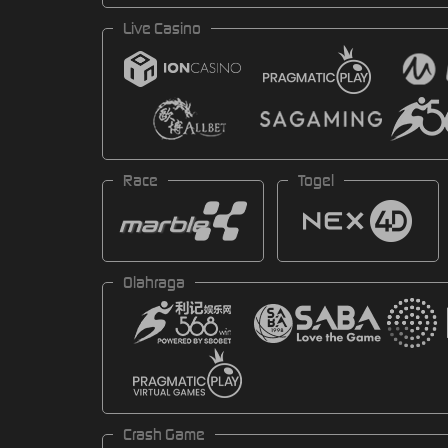
Live Casino
Race
Togel
Olahraga
Crash Game