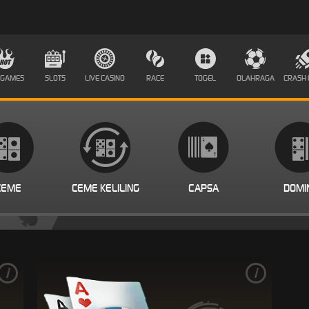
 GAMES
SLOTS
LIVE CASINO
RACE
TOGEL
OLAHRAGA
CRASH
CEME
CEME KELILING
CAPSA
DOMI
i
i