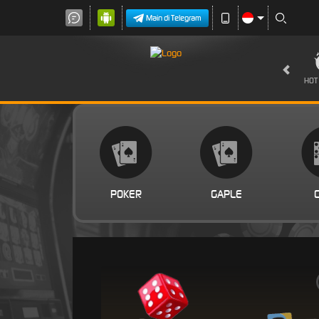
Main di Telegram
HOT
POKER
GAPLE