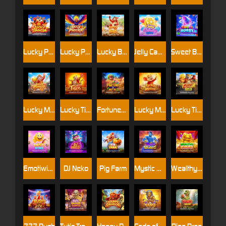
Lucky Panda
Lucky Phoenix
Lucky Bull
Jelly Candy
Sweet Burst
Lucky MonKey
Lucky Tiger
Fortunes of Aztec
Lucky Mouse
Lucky Tiger Gold Ultimate
Emotiwins
DJ Neko
Pig Farm
Mystic Wishes
Wealthy Frog