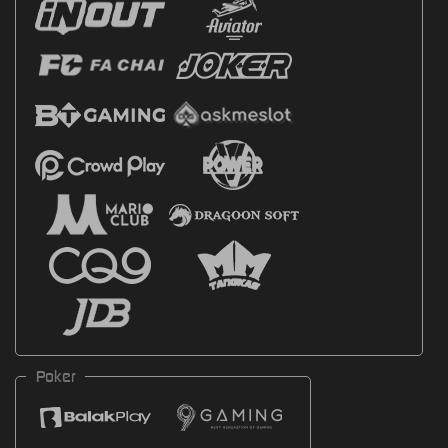
Poker