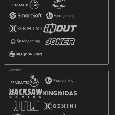
Arcade