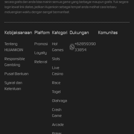
secara gratis dan anda bisa mainin semua game yang berbayar maupun gratis. Yuk segera
login lewat link diatas, jadikan Hujankoin sebagai tempat anda melihat cara terbaru
meluangkan waktu dengan sangat bermanfaat.
Kebijaksanaan
Platform
Kategori
Dukungan
Komunitas
Tentang
Promosi
Hot
+62859390
HUJANKOIN
Games
33854
Loyalty
Responsible
Slots
Referral
Gambling
Live
Pusat Bantuan
Casino
Syarat dan
Race
Ketentuan
Togel
Olahraga
Crash
Game
Arcade
Poker